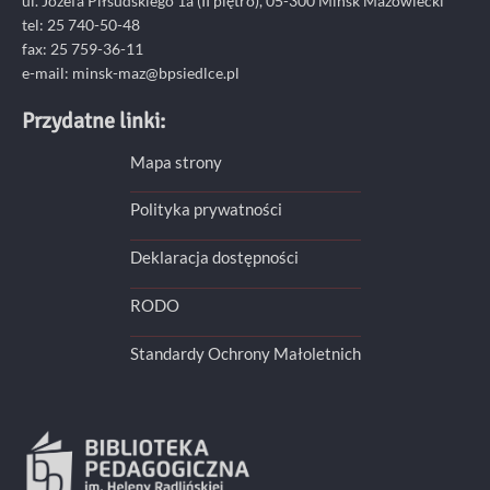
ul. Józefa Piłsudskiego 1a (II piętro), 05-300 Mińsk Mazowiecki
tel: 25 740-50-48
fax: 25 759-36-11
e-mail: minsk-maz@bpsiedlce.pl
Przydatne linki:
Mapa strony
Polityka prywatności
Deklaracja dostępności
RODO
Standardy Ochrony Małoletnich