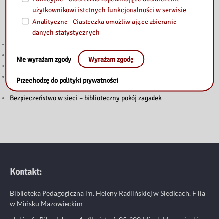
użytkownikowi istotnych funkcjonalności w serwisie
Przeczytaj
Analityczne - Ciasteczka umożliwiające zbieranie
danych statystycznych
Głosuj w Budżecie Obywatelskim Mazowsza 2026!
Wakacje z książką w bibliotece
Nie wyrażam zgody
Wyrażam zgodę
Wakacyjne spotkanie z nowymi technologiami w bibliotece
Kreatywne warsztaty w Domu Dziennego Pobytu w Mińsku
Przechodzę do polityki prywatności
Mazowieckim
Bezpieczeństwo w sieci – biblioteczny pokój zagadek
Kontakt:
Biblioteka Pedagogiczna im. Heleny Radlińskiej w Siedlcach. Filia
w Mińsku Mazowieckim