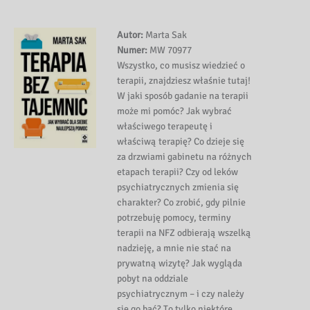
Autor:
Marta Sak
Numer:
MW 70977
Wszystko, co musisz wiedzieć o
terapii, znajdziesz właśnie tutaj!
W jaki sposób gadanie na terapii
może mi pomóc? Jak wybrać
właściwego terapeutę i
właściwą terapię? Co dzieje się
za drzwiami gabinetu na różnych
etapach terapii? Czy od leków
psychiatrycznych zmienia się
charakter? Co zrobić, gdy pilnie
potrzebuję pomocy, terminy
terapii na NFZ odbierają wszelką
nadzieję, a mnie nie stać na
prywatną wizytę? Jak wygląda
pobyt na oddziale
psychiatrycznym – i czy należy
się go bać? To tylko niektóre