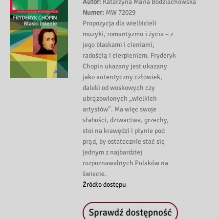
Autor:
Katarzyna Maria Bodziachowska
Numer:
MW 72029
Propozycja dla wielbicieli
muzyki, romantyzmu i życia – z
jego blaskami i cieniami,
radością i cierpieniem. Fryderyk
Chopin ukazany jest ukazany
jako autentyczny człowiek,
daleki od woskowych czy
ubrązowionych „wielkich
artystów”. Ma więc swoje
słabości, dziwactwa, grzechy,
stoi na krawędzi i płynie pod
prąd, by ostatecznie stać się
jednym z najbardziej
rozpoznawalnych Polaków na
świecie.
Źródło dostępu