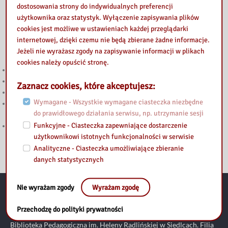
dostosowania strony do indywidualnych preferencji
użytkownika oraz statystyk. Wyłączenie zapisywania plików
cookies jest możliwe w ustawieniach każdej przeglądarki
internetowej, dzięki czemu nie będą zbierane żadne informacje.
Przeczytaj
Jeżeli nie wyrażasz zgody na zapisywanie informacji w plikach
cookies należy opuścić stronę.
Głosuj w Budżecie Obywatelskim Mazowsza 2026!
Wakacje z książką w bibliotece
Zaznacz cookies, które akceptujesz:
Wakacyjne spotkanie z nowymi technologiami w bibliotece
Wymagane - Wszystkie wymagane ciasteczka niezbędne
Kreatywne warsztaty w Domu Dziennego Pobytu w Mińsku
do prawidłowego działania serwisu, np. utrzymanie sesji
Mazowieckim
Funkcyjne - Ciasteczka zapewniające dostarczenie
Bezpieczeństwo w sieci – biblioteczny pokój zagadek
użytkownikowi istotnych funkcjonalności w serwisie
Analityczne - Ciasteczka umożliwiające zbieranie
danych statystycznych
Nie wyrażam zgody
Wyrażam zgodę
Kontakt:
Przechodzę do polityki prywatności
Biblioteka Pedagogiczna im. Heleny Radlińskiej w Siedlcach. Filia