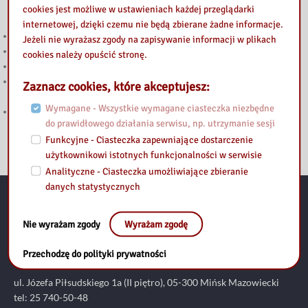
Przeczytaj
cookies jest możliwe w ustawieniach każdej przeglądarki
internetowej, dzięki czemu nie będą zbierane żadne informacje.
Głosuj w Budżecie Obywatelskim Mazowsza 2026!
Jeżeli nie wyrażasz zgody na zapisywanie informacji w plikach
Wakacje z książką w bibliotece
cookies należy opuścić stronę.
Wakacyjne spotkanie z nowymi technologiami w bibliotece
Kreatywne warsztaty w Domu Dziennego Pobytu w Mińsku
Zaznacz cookies, które akceptujesz:
Mazowieckim
Wymagane - Wszystkie wymagane ciasteczka niezbędne
Bezpieczeństwo w sieci – biblioteczny pokój zagadek
do prawidłowego działania serwisu, np. utrzymanie sesji
Funkcyjne - Ciasteczka zapewniające dostarczenie
użytkownikowi istotnych funkcjonalności w serwisie
Analityczne - Ciasteczka umożliwiające zbieranie
danych statystycznych
Kontakt:
Nie wyrażam zgody
Wyrażam zgodę
Biblioteka Pedagogiczna im. Heleny Radlińskiej w Siedlcach. Filia
Przechodzę do polityki prywatności
w Mińsku Mazowieckim
ul. Józefa Piłsudskiego 1a (II piętro), 05-300 Mińsk Mazowiecki
tel: 25 740-50-48