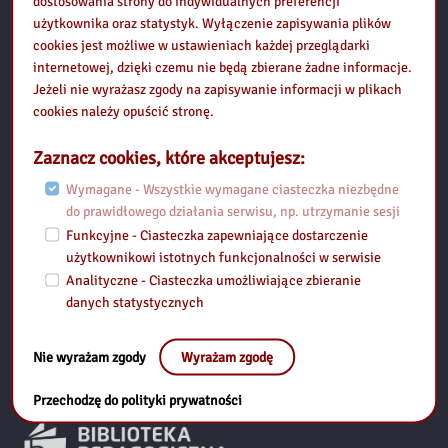
dostosowania strony do indywidualnych preferencji
użytkownika oraz statystyk. Wyłączenie zapisywania plików
ul. Józefa Piłsudskiego 1a (II piętro), 05-300 Mińsk Mazowiecki
cookies jest możliwe w ustawieniach każdej przeglądarki
tel: 25 740-50-48
internetowej, dzięki czemu nie będą zbierane żadne informacje.
fax: 25 759-36-11
Jeżeli nie wyrażasz zgody na zapisywanie informacji w plikach
e-mail: minsk-maz@bpsiedlce.pl
cookies należy opuścić stronę.
Przydatne linki:
Zaznacz cookies, które akceptujesz:
Mapa strony
Wymagane - Wszystkie wymagane ciasteczka niezbędne
do prawidłowego działania serwisu, np. utrzymanie sesji
Polityka prywatności
Funkcyjne - Ciasteczka zapewniające dostarczenie
użytkownikowi istotnych funkcjonalności w serwisie
Deklaracja dostępności
Analityczne - Ciasteczka umożliwiające zbieranie
danych statystycznych
RODO
Standardy Ochrony Małoletnich
Nie wyrażam zgody
Wyrażam zgodę
Przechodzę do polityki prywatności