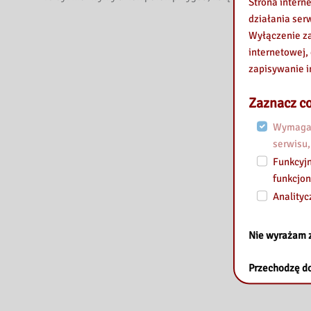
Strona intern
działania ser
Wyłączenie za
internetowej,
zapisywanie i
Zaznacz co
Wymagan
serwisu,
Funkcyjn
funkcjon
Analityc
Nie wyrażam 
Przechodzę do