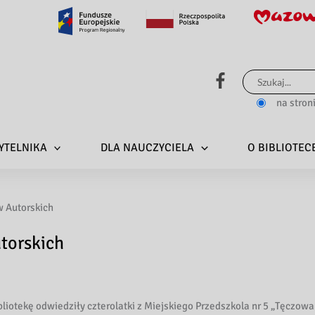
Szukaj
dla:
na stron
YTELNIKA
DLA NAUCZYCIELA
O BIBLIOTEC
w Autorskich
torskich
bliotekę odwiedziły czterolatki z Miejskiego Przedszkola nr 5 „Tęczowa