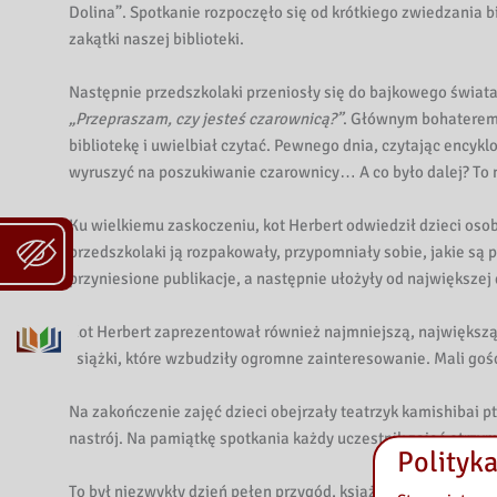
Dolina”. Spotkanie rozpoczęło się od krótkiego zwiedzania bi
zakątki naszej biblioteki.
Następnie przedszkolaki przeniosły się do bajkowego świata,
„Przepraszam, czy jesteś czarownicą?”
. Głównym bohaterem o
bibliotekę i uwielbiał czytać. Pewnego dnia, czytając encykl
wyruszyć na poszukiwanie czarownicy… A co było dalej? To n
Ku wielkiemu zaskoczeniu, kot Herbert odwiedził dzieci oso
przedszkolaki ją rozpakowały, przypomniały sobie, jakie są p
przyniesione publikacje, a następnie ułożyły od największej 
Kot Herbert zaprezentował również najmniejszą, największą 
książki, które wzbudziły ogromne zainteresowanie. Mali gośc
Na zakończenie zajęć dzieci obejrzały teatrzyk kamishibai p
nastrój. Na pamiątkę spotkania każdy uczestnik zajęć otrzy
Polityka
To był niezwykły dzień pełen przygód, książek i dobrej zaba