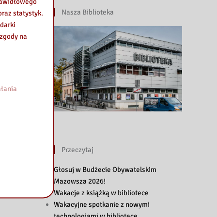
prawidłowego
Nasza Biblioteka
raz statystyk.
darki
 zgody na
łania
Przeczytaj
Głosuj w Budżecie Obywatelskim
Mazowsza 2026!
Wakacje z książką w bibliotece
Wakacyjne spotkanie z nowymi
technologiami w bibliotece