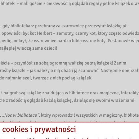
blioteki – mali goście z ciekawością oglądali regały pełne książek ora
 gdy bibliotekarz przebrany za czarownicę przeczytał książkę pt.
powieści był kot Herbert – samotny, czarny kot, który często odwied
opedię, odkrył, że czarownice bardzo lubią czarne koty. Postanowił wię
ajlepiej wiedzą same dzieci!
biście – przyniósł ze sobą ogromną walizkę pełną książek! Zanim
rośby książki – jak należy o nią dbać i ją szanować. Następnie obejrzał
do najmniejszej, tworząc z nich pociąg książek.
i najgrubszą książkę znajdującą w bibliotece oraz magiczne, interakt
ie z radością oglądali każdą książkę, dzieląc się swoimi wrażeniami.
t.
„Noc w bibliotece”
, który wprowadził wszystkich w magiczny, bibliot
mał zakładkę do kolorowania i z uśmiechem wrócił do przedszkola.
 cookies i prywatności
wy!