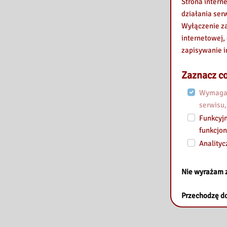
Strona intern
działania ser
Wyłączenie za
internetowej,
zapisywanie i
Zaznacz co
Wymagan
serwisu,
Funkcyjn
funkcjon
Analityc
Nie wyrażam 
Przechodzę do