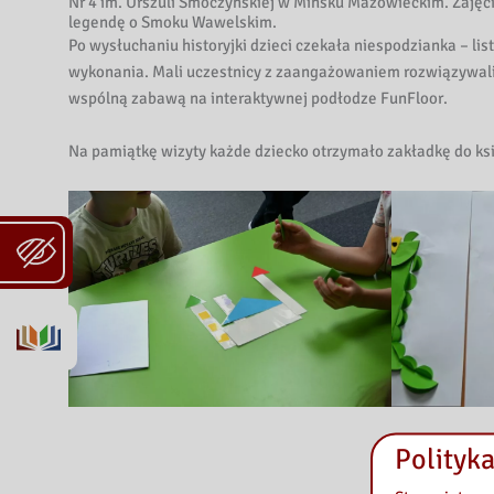
Nr 4 im. Urszuli Smoczyńskiej w Mińsku Mazowieckim. Zajęci
legendę o Smoku Wawelskim.
Po wysłuchaniu historyjki dzieci czekała niespodzianka – lis
wykonania. Mali uczestnicy z zaangażowaniem rozwiązywali 
wspólną zabawą na interaktywnej podłodze FunFloor.
Na pamiątkę wizyty każde dziecko otrzymało zakładkę do ks
Polityka