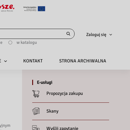
Zaloguj się
ie
w katalogu
E
KONTAKT
STRONA ARCHIWALNA
E-usługi
Propozycja zakupu
Skany
cyjnym
Wyślij zapytanie