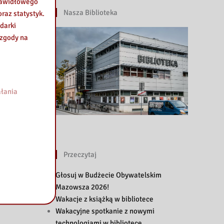
prawidłowego
Nasza Biblioteka
raz statystyk.
darki
 zgody na
łania
Przeczytaj
Głosuj w Budżecie Obywatelskim
Mazowsza 2026!
Wakacje z książką w bibliotece
Wakacyjne spotkanie z nowymi
technologiami w bibliotece