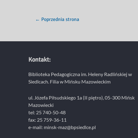
w
SP
w
←
Poprzednia strona
Mistowie
Kontakt:
Biblioteka Pedagogiczna im. Heleny Radlińskiej w
Siedlcach. Filia w Mińsku Mazowieckim
ul. Józefa Piłsudskiego 1a (II piętro), 05-300 Mińsk
Mazowiecki
tel: 25 740-50-48
fax: 25 759-36-11
e-mail: minsk-maz@bpsiedlce.pl