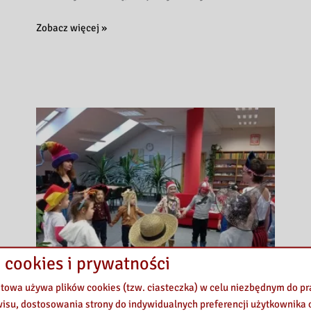
Uczniowie
Zobacz więcej »
z
Ukrainy
w
naszej
bibliotece
 cookies i prywatności
etowa używa plików cookies (tzw. ciasteczka) w celu niezbędnym do 
wisu, dostosowania strony do indywidualnych preferencji użytkownika o