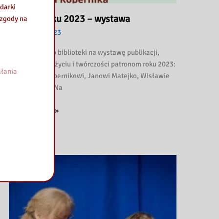
darki
Patroni Roku 2023 – wystawa
 zgody na
25 stycznia 2023
Zapraszamy do biblioteki na wystawę publikacji,
poświęconych życiu i twórczości patronom roku 2023:
łania
Mikołajowi Kopernikowi, Janowi Matejko, Wisławie
Szymborskiej. Na
Patroni
Zobacz więcej »
Roku
2023
–
wystawa