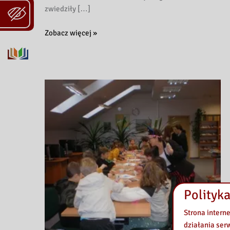
zwiedziły […]
Przedszkolaki
Zobacz więcej »
w
krainie
baśni
Polityka
Strona intern
działania ser