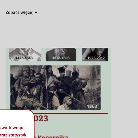
Karnawałowo
Zobacz więcej »
w
bibliotece
prawidłowego
raz statystyk.