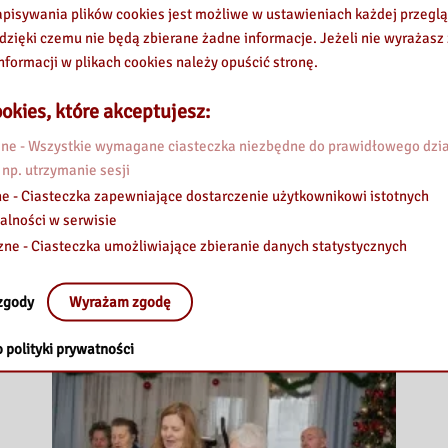
pisywania plików cookies jest możliwe w ustawieniach każdej przeglą
Przedszkolaki wśród książek
 dzięki czemu nie będą zbierane żadne informacje. Jeżeli nie wyrażasz
nformacji w plikach cookies należy opuścić stronę.
1 lutego 2023
1 lutego 2023 roku do naszej biblioteki przyszły dzieci
okies, które akceptujesz:
z Miejskiego Przedszkola nr 1, żeby poczuć magię
e - Wszystkie wymagane ciasteczka niezbędne do prawidłowego dzia
interaktywnych książek. Każda
 np. utrzymanie sesji
e - Ciasteczka zapewniające dostarczenie użytkownikowi istotnych
Przedszkolaki
Zobacz więcej »
alności w serwisie
wśród
zne - Ciasteczka umożliwiające zbieranie danych statystycznych
książek
zgody
Wyrażam zgodę
 polityki prywatności