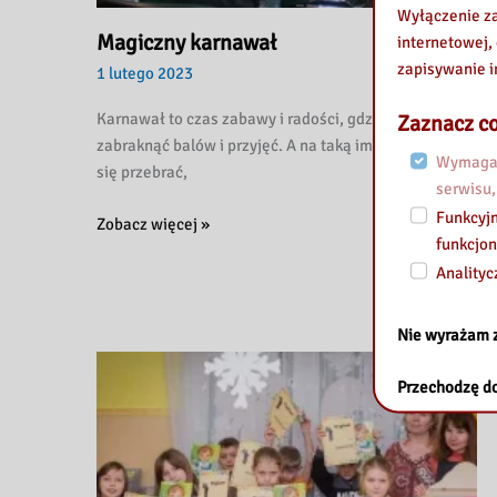
Wyłączenie za
Magiczny karnawał
internetowej,
zapisywanie i
1 lutego 2023
Karnawał to czas zabawy i radości, gdzie nie może
Zaznacz co
zabraknąć balów i przyjęć. A na taką imprezę trzeba
Wymagan
się przebrać,
serwisu,
Funkcyjn
Magiczny
Zobacz więcej »
funkcjon
karnawał
Analityc
Nie wyrażam 
Przechodzę do