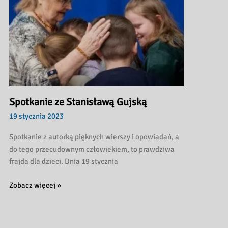
Spotkanie ze Stanisławą Gujską
19 stycznia 2023
Spotkanie z autorką pięknych wierszy i opowiadań, a
do tego przecudownym człowiekiem, to prawdziwa
frajda dla dzieci. Dnia 19 stycznia
Spotkanie
Zobacz więcej »
ze
Stanisławą
Gujską