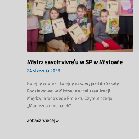
Mistrz savoir vivre’u w SP w Mistowie
24 stycznia 2023
Kolejny wtorek i kolejny nasz wyjazd do Szkoły
Podstawowej w Mistowie w celu realizacji
Międzynarodowego Projektu Czytelniczego
„Magiczna moc bajek”.
Mistrz
Zobacz więcej »
savoir
vivre’u