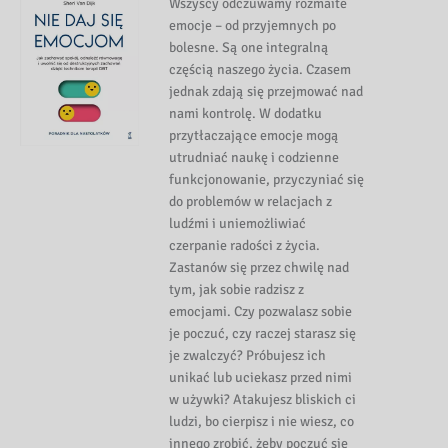
Wszyscy odczuwamy rozmaite
emocje – od przyjemnych po
bolesne. Są one integralną
częścią naszego życia. Czasem
jednak zdają się przejmować nad
nami kontrolę. W dodatku
przytłaczające emocje mogą
utrudniać naukę i codzienne
funkcjonowanie, przyczyniać się
do problemów w relacjach z
ludźmi i uniemożliwiać
czerpanie radości z życia.
Zastanów się przez chwilę nad
tym, jak sobie radzisz z
emocjami. Czy pozwalasz sobie
je poczuć, czy raczej starasz się
je zwalczyć? Próbujesz ich
unikać lub uciekasz przed nimi
w używki? Atakujesz bliskich ci
ludzi, bo cierpisz i nie wiesz, co
innego zrobić, żeby poczuć się