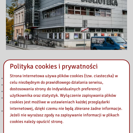
Przeczytaj
Polityka cookies i prywatności
Strona internetowa używa plików cookies (tzw. ciasteczka) w
Głosuj w Budżecie Obywatelskim Mazowsza 2026!
celu niezbędnym do prawidłowego działania serwisu,
Wakacje z książką w bibliotece
dostosowania strony do indywidualnych preferencji
Wakacyjne spotkanie z nowymi technologiami w bibliotece
użytkownika oraz statystyk. Wyłączenie zapisywania plików
Kreatywne warsztaty w Domu Dziennego Pobytu w Mińsku
cookies jest możliwe w ustawieniach każdej przeglądarki
Mazowieckim
internetowej, dzięki czemu nie będą zbierane żadne informacje.
Bezpieczeństwo w sieci – biblioteczny pokój zagadek
Jeżeli nie wyrażasz zgody na zapisywanie informacji w plikach
cookies należy opuścić stronę.