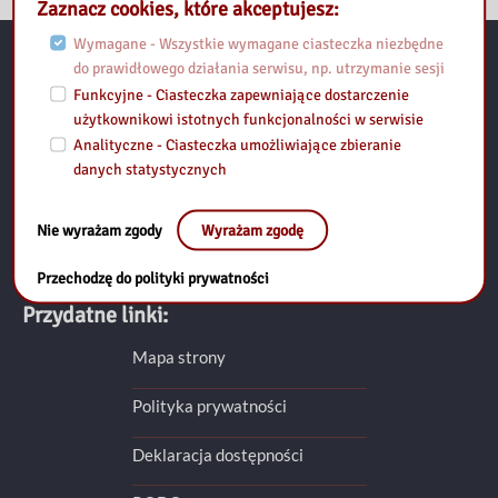
Zaznacz cookies, które akceptujesz:
Wymagane - Wszystkie wymagane ciasteczka niezbędne
do prawidłowego działania serwisu, np. utrzymanie sesji
Kontakt:
Funkcyjne - Ciasteczka zapewniające dostarczenie
użytkownikowi istotnych funkcjonalności w serwisie
Biblioteka Pedagogiczna im. Heleny Radlińskiej w Siedlcach. Filia
Analityczne - Ciasteczka umożliwiające zbieranie
w Mińsku Mazowieckim
danych statystycznych
ul. Józefa Piłsudskiego 1a (II piętro), 05-300 Mińsk Mazowiecki
tel: 25 740-50-48
Nie wyrażam zgody
Wyrażam zgodę
fax: 25 759-36-11
e-mail: minsk-maz@bpsiedlce.pl
Przechodzę do polityki prywatności
Przydatne linki:
Mapa strony
Polityka prywatności
Deklaracja dostępności