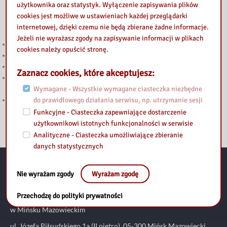
użytkownika oraz statystyk. Wyłączenie zapisywania plików
cookies jest możliwe w ustawieniach każdej przeglądarki
Przeczytaj
internetowej, dzięki czemu nie będą zbierane żadne informacje.
Jeżeli nie wyrażasz zgody na zapisywanie informacji w plikach
Głosuj w Budżecie Obywatelskim Mazowsza 2026!
cookies należy opuścić stronę.
Wakacje z książką w bibliotece
Wakacyjne spotkanie z nowymi technologiami w bibliotece
Zaznacz cookies, które akceptujesz:
Kreatywne warsztaty w Domu Dziennego Pobytu w Mińsku
Wymagane - Wszystkie wymagane ciasteczka niezbędne
Mazowieckim
do prawidłowego działania serwisu, np. utrzymanie sesji
Bezpieczeństwo w sieci – biblioteczny pokój zagadek
Funkcyjne - Ciasteczka zapewniające dostarczenie
użytkownikowi istotnych funkcjonalności w serwisie
Analityczne - Ciasteczka umożliwiające zbieranie
danych statystycznych
Nie wyrażam zgody
Wyrażam zgodę
Kontakt:
Przechodzę do polityki prywatności
Biblioteka Pedagogiczna im. Heleny Radlińskiej w Siedlcach. Filia
w Mińsku Mazowieckim
ul. Józefa Piłsudskiego 1a (II piętro), 05-300 Mińsk Mazowiecki